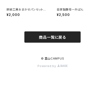
耕紡工房おまかせパンセット 2
自家製酵母一升ぱん
000円
¥2,000
¥2,500
商品一覧に戻る
© 里山CAMPUS
Powered by