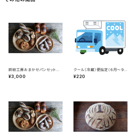
耕紡工房おまかせパンセット 3
クール（冷蔵）便指定（６月～９
000円
月推奨）
¥3,000
¥220