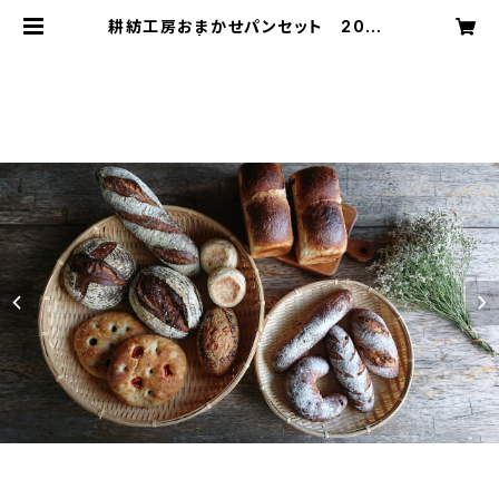
耕紡工房おまかせパンセット 2000
円 | 里山CAMPUS